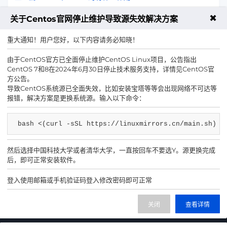
✖
下一篇：云计算的现状与未来发展前景
关于Centos官网停止维护导致源失效解决方案
重大通知！用户您好，以下内容请务必知晓！
由于CentOS官方已全面停止维护CentOS Linux项目，公告指出
CentOS 7和8在2024年6月30日停止技术服务支持，详情见CentOS官
025-83300123
售前咨询热线
方公告。
导致CentOS系统源已全面失效，比如安装宝塔等等会出现网络不可达等
报错，解决方案是更换系统源。输入以下命令：
bash <(curl -sSL https://linuxmirrors.cn/main.sh)
然后选择中国科技大学或者清华大学，一直按回车不要选Y。源更换完成
后，即可正常安装软件。
示例小程序
示例微信
登入使用邮箱或手机验证码登入修改密码即可正常
IDC/ISP证号 B1-20222145
苏公网安备 32011202001371号
关闭
查看详情
网站备案号 苏ICP备 2021048456号-2号