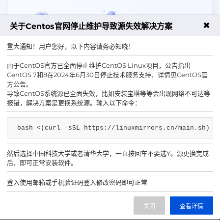
✖
关于Centos官网停止维护导致源失效解决方案
移动云解决方案
安全解决方案
重大通知！用户您好，以下内容请务必知晓！
由于CentOS官方已全面停止维护CentOS Linux项目，公告指出
CentOS 7和8在2024年6月30日停止技术服务支持，详情见CentOS官
025-83300123
售前咨询热线
方公告。
导致CentOS系统源已全面失效，比如安装宝塔等等会出现网络不可达等
报错，解决方案是更换系统源。输入以下命令：
bash <(curl -sSL https://linuxmirrors.cn/main.sh)
然后选择中国科技大学或者清华大学，一直按回车不要选Y。源更换完成
后，即可正常安装软件。
示例小程序
示例微信
登入使用邮箱或手机验证码登入修改密码即可正常
IDC/ISP证号 B1-20222145
苏公网安备 32011202001371号
关闭
查看详情
网站备案号 苏ICP备 2021048456号-2号