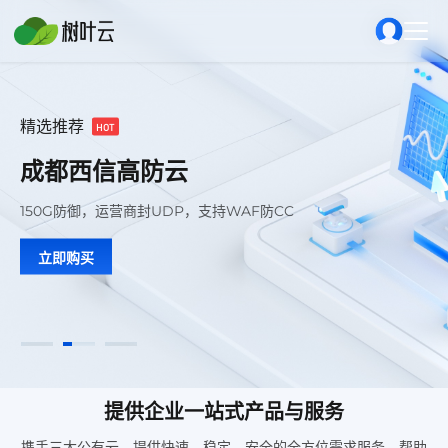
精选推荐
精选推荐
精选推荐
精选推荐
精选推荐
HOT
HOT
HOT
hot
hot
成都西信高防云
江苏南京物理机399起
江苏南京物理机399起
江苏南京政企云
江苏南京政企云
150G防御，运营商封UDP，支持WAF防CC
江苏南京20G防御；江苏省电信骨干直链线路.
江苏南京20G防御；江苏省电信骨干直链线路.
52核64G内存800G硬盘30M宽带
52核64G内存800G硬盘30M宽带
立即购买
立即购买
立即购买
立即购买
立即购买
提供企业一站式产品与服务
携手三大公有云，提供快速、稳定、安全的全方位需求服务，帮助